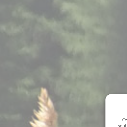
Ce
souh