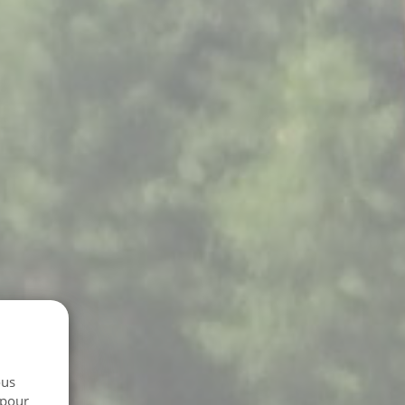
ous
 pour