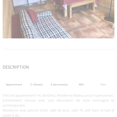
DESCRIPTION
Appartement
3 chbre(s)
6 personne(s)
Wifi
Plan
Très bel appartement T4, de 65m2, Résidence Maeva, pour 6 personnes.
Entièrement rénové avec une décoration de style montagne et
contemporain.
Résidence avec piscine d'été, salle de jeux, salle TV, wifi dans le hall et
casier à ski.