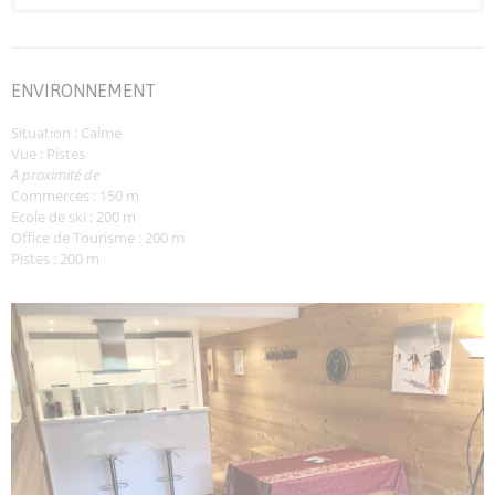
ENVIRONNEMENT
Situation : Calme
Vue : Pistes
A proximité de
Commerces : 150 m
Ecole de ski : 200 m
Office de Tourisme : 200 m
Pistes : 200 m