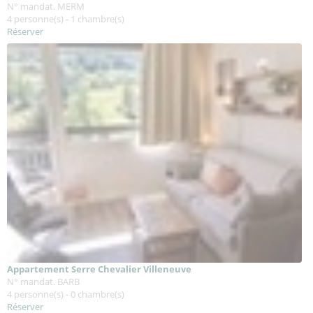
N° mandat. MERM
4 personne(s) - 1 chambre(s)
Réserver
Appartement Serre Chevalier Villeneuve
N° mandat. BARB
4 personne(s) - 0 chambre(s)
Réserver