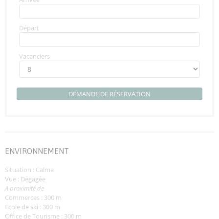
Départ
Vacanciers
DEMANDE DE RÉSERVATION
ENVIRONNEMENT
Situation : Calme
Vue : Dégagée
A proximité de
Commerces : 300 m
Ecole de ski : 300 m
Office de Tourisme : 300 m