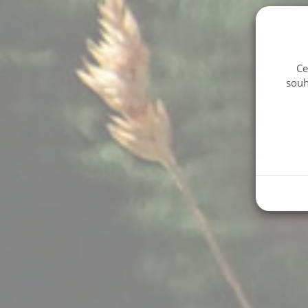
Ce
souh