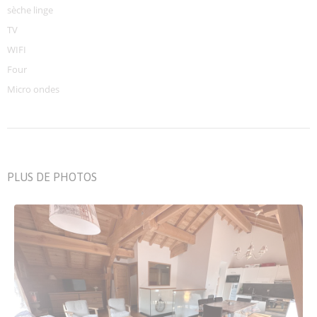
sèche linge
TV
WIFI
Four
Micro ondes
PLUS DE PHOTOS