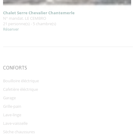
Chalet Serre Chevalier Chantemerle
N° mandat. LE CEMBRO
21 personne(s) - 5 chambre(s)
Réserver
CONFORTS
Bouilloire éléctrique
Cafetière éléctrique
Garage
Grille-pain
Lave-linge
Lave-vaisselle
Sèche chaussures