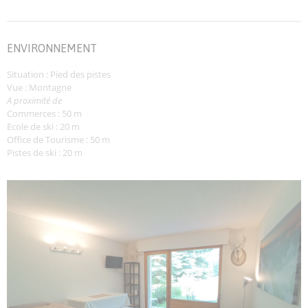
ENVIRONNEMENT
Situation : Pied des pistes
Vue : Montagne
A proximité de
Commerces : 50 m
Ecole de ski : 20 m
Office de Tourisme : 50 m
Pistes de ski : 20 m