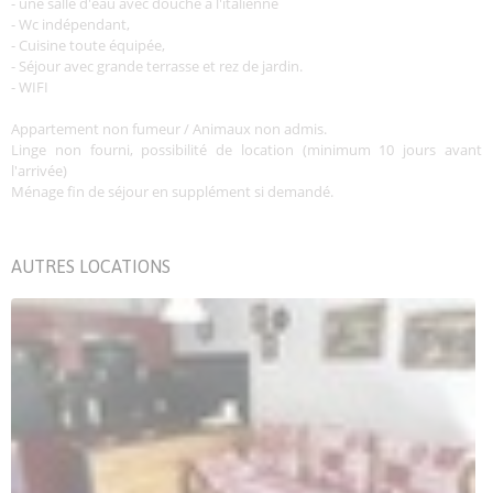
- une salle d'eau avec douche à l'italienne
- Wc indépendant,
- Cuisine toute équipée,
- Séjour avec grande terrasse et rez de jardin.
- WIFI
Appartement non fumeur / Animaux non admis.
Linge non fourni, possibilité de location (minimum 10 jours avant
l'arrivée)
Ménage fin de séjour en supplément si demandé.
AUTRES LOCATIONS