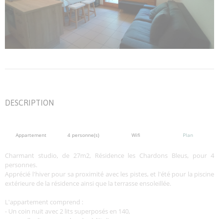
DESCRIPTION
Appartement
4 personne(s)
Wifi
Plan
Charmant studio, de 27m2, Résidence les Chardons Bleus, pour 4
personnes.
Apprécié l'hiver pour sa proximité avec les pistes, et l'été pour la piscine
extérieure de la résidence ainsi que la terrasse ensoleillée.
L'appartement comprend :
- Un coin nuit avec 2 lits superposés en 140,